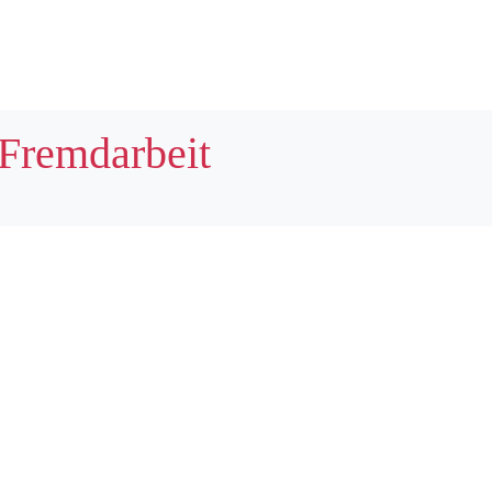
P
ÜBER UNS
ANWENDUNGEN / PREISE
KONTAKT
 Fremdarbeit